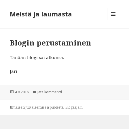
Meistä ja laumasta
VALIKKO
JA
VIMPAIMET
Blogin perustaminen
Tänään blogi sai alkunsa.
Jari
Julkaistu
4.8.2016
Jätä kommentti
artikkeliin Blogin perustaminen
Ilmaisen julkaisemisen puolesta:
Blogaaja.fi